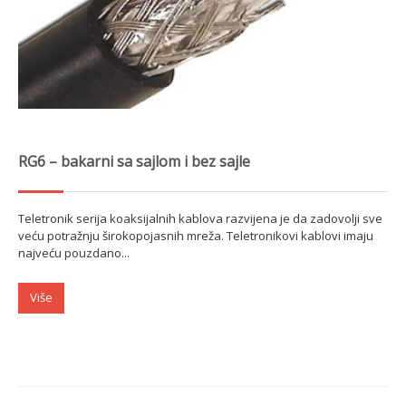
RG6 – bakarni sa sajlom i bez sajle
Teletronik serija koaksijalnih kablova razvijena je da zadovolji sve
veću potražnju širokopojasnih mreža. Teletronikovi kablovi imaju
najveću pouzdano...
Više