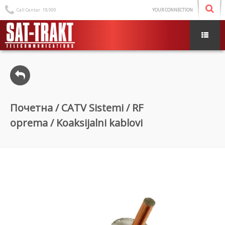
Call Centar
18 900
YOUR CONNECTION
Почетна
/
CATV Sistemi
/
RF
oprema
/ Koaksijalni kablovi