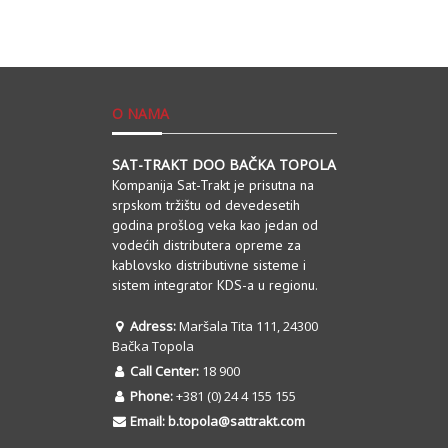
O NAMA
SAT-TRAKT DOO BAČKA TOPOLA
Kompanija Sat-Trakt je prisutna na
srpskom tržištu od devedesetih
godina prošlog veka kao jedan od
vodećih distributera opreme za
kablovsko distributivne sisteme i
sistem integrator KDS-a u regionu.
Adress:
Maršala Tita 111, 24300
Bačka Topola
Call Center:
18 900
Phone:
+381 (0) 24 4 155 155
Email:
b.topola@sattrakt.com