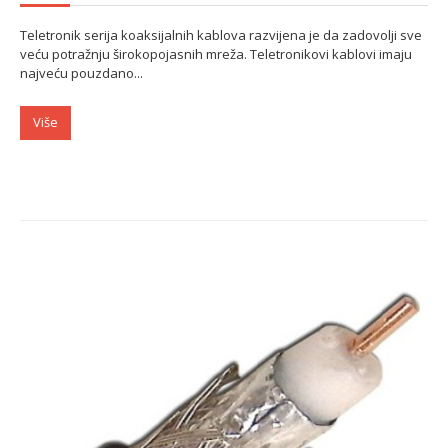
Teletronik serija koaksijalnih kablova razvijena je da zadovolji sve
veću potražnju širokopojasnih mreža. Teletronikovi kablovi imaju
najveću pouzdano...
Više