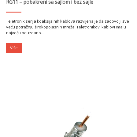
RG11 – pobakreni sa sajlom i bez sajle
Teletronik serija koaksijalnih kablova razvijena je da zadovolji sve
veću potražnju širokopojasnih mreža. Teletronikovi kablovi imaju
najveću pouzdano...
Više