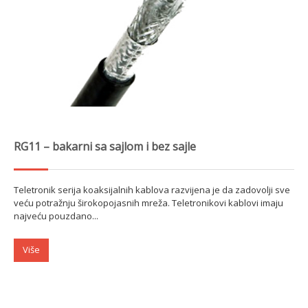
RG11 – bakarni sa sajlom i bez sajle
Teletronik serija koaksijalnih kablova razvijena je da zadovolji sve
veću potražnju širokopojasnih mreža. Teletronikovi kablovi imaju
najveću pouzdano...
Više