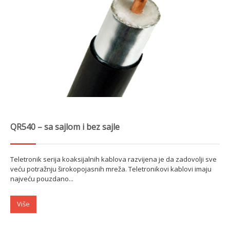
QR540 – sa sajlom i bez sajle
Teletronik serija koaksijalnih kablova razvijena je da zadovolji sve
veću potražnju širokopojasnih mreža. Teletronikovi kablovi imaju
najveću pouzdano...
Više