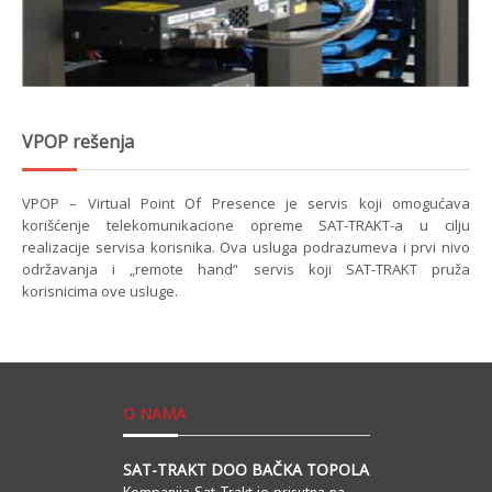
VPOP rešenja
VPOP – Virtual Point Of Presence je servis koji omogućava
korišćenje telekomunikacione opreme SAT-TRAKT-a u cilju
realizacije servisa korisnika. Ova usluga podrazumeva i prvi nivo
održavanja i „remote hand“ servis koji SAT-TRAKT pruža
korisnicima ove usluge.
O NAMA
SAT-TRAKT DOO BAČKA TOPOLA
Kompanija Sat-Trakt je prisutna na