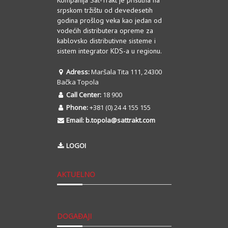
srpskom tržištu od devedesetih
godina prošlog veka kao jedan od
vodećih distributera opreme za
kablovsko distributivne sisteme i
sistem integrator KDS-a u regionu.
Adress:
Maršala Tita 111, 24300
Bačka Topola
Call Center:
18 900
Phone:
+381 (0) 24 4 155 155
Email:
b.topola@sattrakt.com
LOGOI
AKTUELNO
DOGAĐAJI