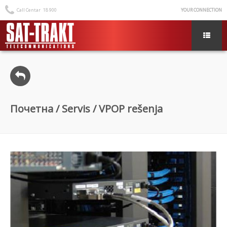
Call Centar
18 900
YOUR CONNECTION
Почетна
/
Servis
/ VPOP rešenja