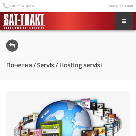
Call Centar
18 900
YOUR CONNECTION
Почетна
/
Servis
/ Hosting servisi