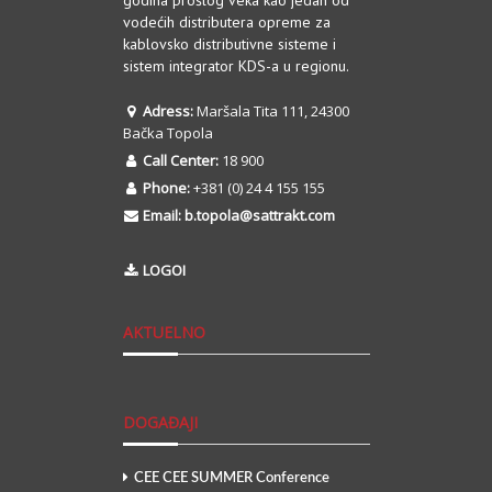
vodećih distributera opreme za
kablovsko distributivne sisteme i
sistem integrator KDS-a u regionu.
Adress:
Maršala Tita 111, 24300
Bačka Topola
Call Center:
18 900
Phone:
+381 (0) 24 4 155 155
Email:
b.topola@sattrakt.com
LOGOI
AKTUELNO
DOGAĐAJI
CEE CEE SUMMER Conference