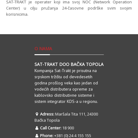
SAT-TRAKT je operater koji ima svoj NOC (Network Operation
Center) u cilju pružanja 24-časovne podrške svim svojim
korisnicima.
O NAMA
SAT-TRAKT DOO BAČKA TOPOLA
Kompanija Sat-Trakt je prisutna na
srpskom tržištu od devedesetih
godina prošlog veka kao jedan od
vodećih distributera opreme za
kablovsko distributivne sisteme i
sistem integrator KDS-a u regionu.
Adress:
Maršala Tita 111, 24300
Bačka Topola
Call Center:
18 900
Phone:
+381 (0) 24 4 155 155