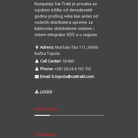
Kompanija Sat-Trakt je prisutna na
srpskom tržištu od devedesetih
godina prošlog veka kao jedan od
vodećih distributera opreme za
kablovsko distributivne sisteme i
sistem integrator KDS-a u regionu.
Adress:
Maršala Tita 111, 24300
Bačka Topola
Call Center:
18 900
Phone:
+381 (0) 24 4 155 155
Email:
b.topola@sattrakt.com
LOGOI
AKTUELNO
DOGAĐAJI